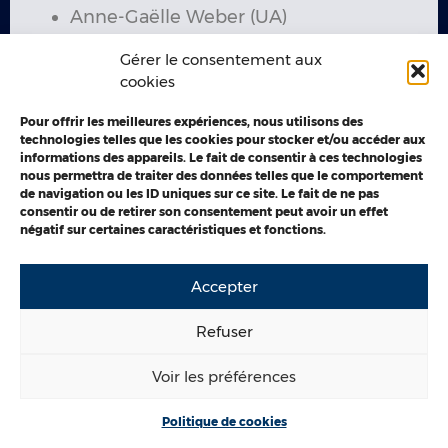
Anne-Gaëlle Weber (UA)
Gérer le consentement aux
Pour toute question relative à cet AMI, vous
cookies
pouvez les contacter à l’adresse email
suivante :
ami-tpn@liste.univ-littoral.fr
Pour offrir les meilleures expériences, nous utilisons des
technologies telles que les cookies pour stocker et/ou accéder aux
informations des appareils. Le fait de consentir à ces technologies
nous permettra de traiter des données telles que le comportement
de navigation ou les ID uniques sur ce site. Le fait de ne pas
consentir ou de retirer son consentement peut avoir un effet
négatif sur certaines caractéristiques et fonctions.
Mentions légales
Politique de cookies
Accepter
Déclaration Accessibilité
© 2026
Refuser
Voir les préférences
Politique de cookies