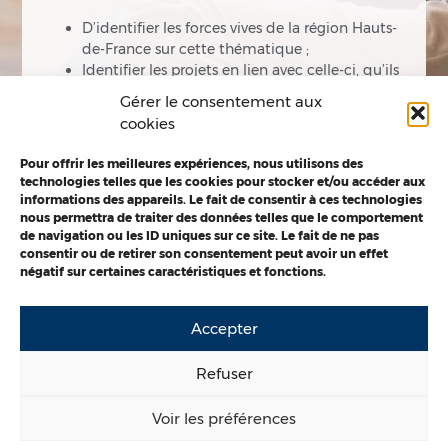
D’identifier les forces vives de la région Hauts-
de-France sur cette thématique ;
Identifier les projets en lien avec celle-ci, qu’ils
soient terminés, en cours ou en gestation ;
Gérer le consentement aux
Mettre en relation les projets en recherche de
cookies
financements avec les services de la région,
afin d’identifier des sources potentielles de
Pour offrir les meilleures expériences, nous utilisons des
financement.
technologies telles que les cookies pour stocker et/ou accéder aux
informations des appareils. Le fait de consentir à ces technologies
Des informations plus précises sont fournies dans
la
nous permettra de traiter des données telles que le comportement
de navigation ou les ID uniques sur ce site. Le fait de ne pas
note de cadrage
consentir ou de retirer son consentement peut avoir un effet
négatif sur certaines caractéristiques et fonctions.
Accepter
Refuser
Mentions légales
Politique de cookies
Voir les préférences
Déclaration Accessibilité
© 2026